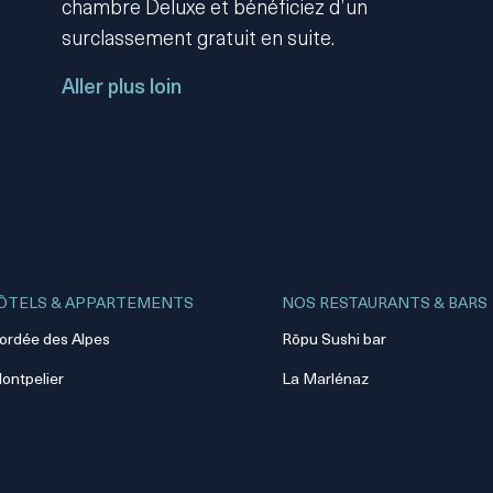
chambre Deluxe et bénéficiez d’un
surclassement gratuit en suite.
Aller plus loin
ÔTELS & APPARTEMENTS
NOS RESTAURANTS & BARS
ordée des Alpes
Rōpu Sushi bar
ontpelier
La Marlénaz
La Cordée
Le Mouton noir