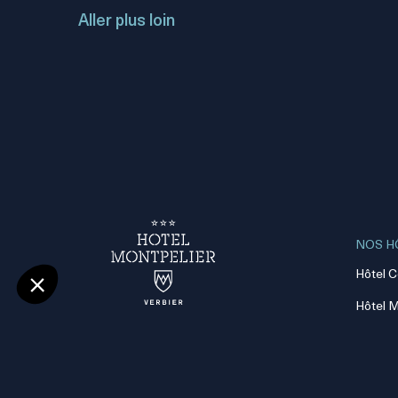
Aller plus loin
NOS H
Hôtel C
Hôtel M
Rue du centre sportif 37,
CH - 1936 Verbier, Switzerland