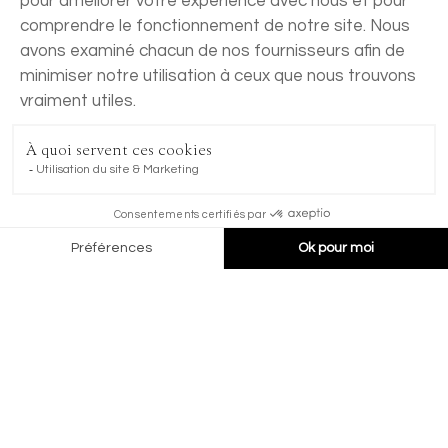
RÉSERVER
Précision japonaise. Ingrédients
alpins.