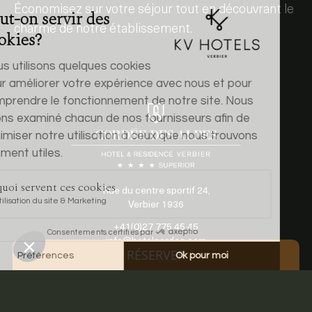
Économisez sur votre séjour tout en découvrant le
charme de notre établissement.
Rue du centre sportif 24,
Verbier 1936
+41(0)27 775 45 45
info@hotelcordee.com
RÉSERVER
Accès & contact