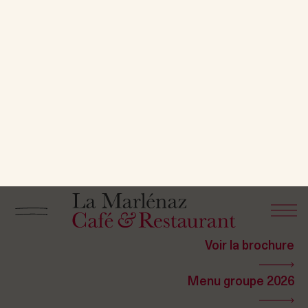
Célébrez votre
mariage
Notre équipe se fera un plaisir de vous guider tout
au long de la préparation de votre heureux
événement.
Voir la brochure
Menu groupe 2026