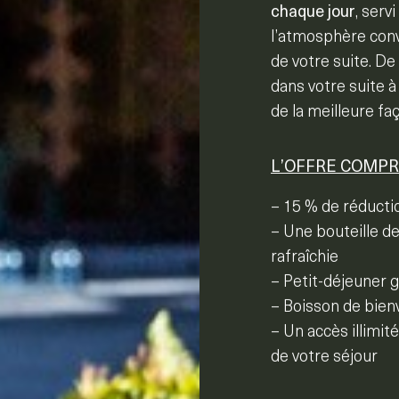
chaque jour
, serv
l’atmosphère convi
de votre suite. De
dans votre suite 
de la meilleure fa
L’OFFRE COMP
– 15 % de réductio
– Une bouteille de
rafraîchie
– Petit-déjeuner
– Boisson de bienv
– Un accès illimi
de votre séjour