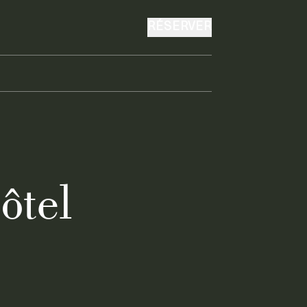
RÉSERVER
ôtel
e