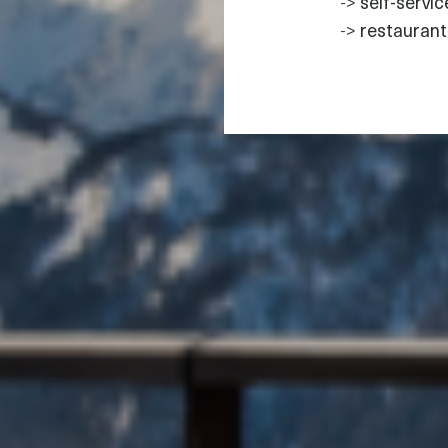
->
self-servic
->
restaurant