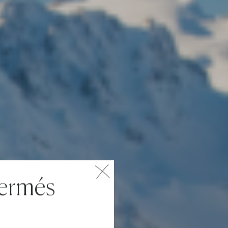
fermés
u