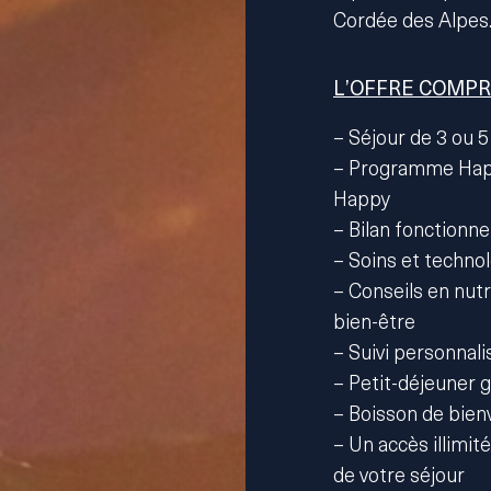
Cordée des Alpes
L’OFFRE COMP
– Séjour de 3 ou 5
– Programme Happ
Happy
– Bilan fonction
– Soins et technolo
– Conseils en nutr
bien-être
– Suivi personnali
– Petit-déjeuner
– Boisson de bienv
– Un accès illimi
de votre séjour