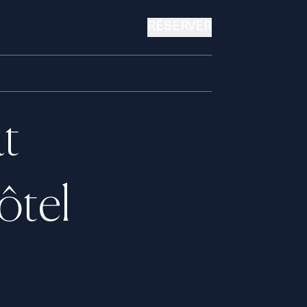
RÉSERVER
t
ôtel